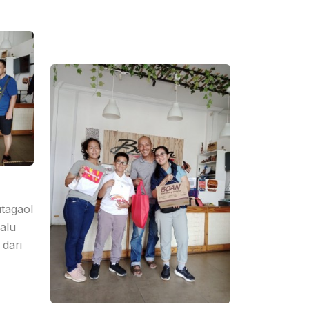
tagaol
alu
dari