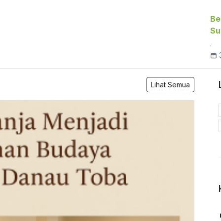
Be
Su
.
3
Lihat Semua