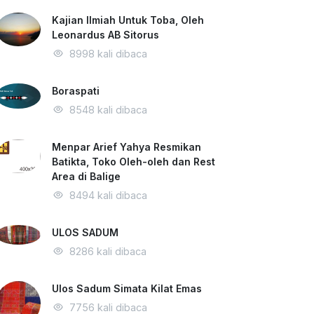
Kajian Ilmiah Untuk Toba, Oleh
Leonardus AB Sitorus
8998 kali dibaca
Boraspati
8548 kali dibaca
Menpar Arief Yahya Resmikan
Batikta, Toko Oleh-oleh dan Rest
Area di Balige
8494 kali dibaca
ULOS SADUM
8286 kali dibaca
Ulos Sadum Simata Kilat Emas
7756 kali dibaca