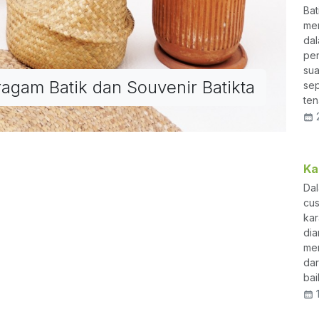
Bat
men
dal
pe
ra Tourguide dan Supir Batikta,
sua
agam Batik dan Souvenir Batikta
sep
Bandara Silangit, Gratis!
ten
2
LON
ikta
Ka
Dal
cus
gan Corak Batak
ka
dia
mem
dar
bai
1