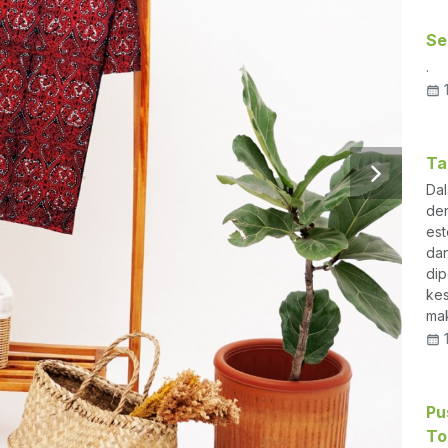
Se
.
1
Ta
Dal
den
est
dan
dip
kes
mak
1
Pu
To