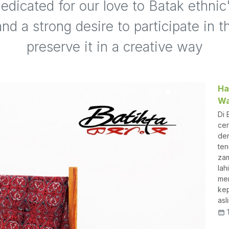
dedicated for our love to Batak ethnic'
and a strong desire to participate in th
preserve it in a creative way
Ha
Wa
Di 
cer
den
ten
zam
lah
me
kep
asl
1