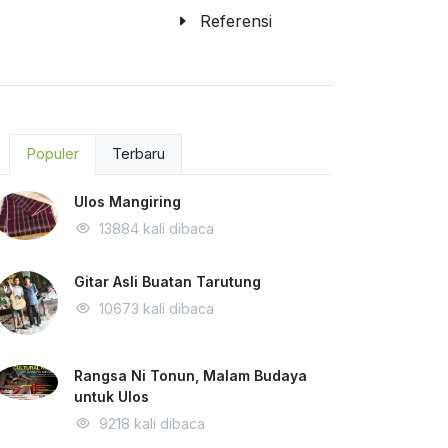
Referensi
Populer
Terbaru
Ulos Mangiring
13884 kali dibaca
Gitar Asli Buatan Tarutung
10673 kali dibaca
Rangsa Ni Tonun, Malam Budaya
untuk Ulos
9218 kali dibaca