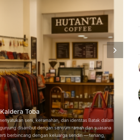
 Kaldera Toba
 menyatukan seni, keramahan, dan identitas Batak dalam
agam
k berbagai acara atau event
engunjung disambut dengan senyum ramah dan suasana
ntuk berbagai kebutuhan organisasi/instansi,
an terbaik sebagai souvenir acara ulang tahun,
perti berbincang dengan keluarga sendiri — tenang,