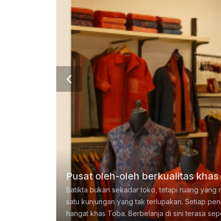
Pusat oleh-oleh berkualitas khas
Batikta bukan sekadar toko, tetapi ruang yang
Melayani Pesanan Pakaian Ser
Menerima pesanan souvenir untu
satu kunjungan yang tak terlupakan. Setiap p
Batikta menerima pesanan pembuatan seragam u
Selendang batik corak gorga bisa menjadi pilih
hangat khas Toba. Berbelanja di sini terasa se